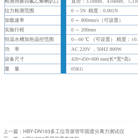
检测用
聚四氟乙烯喇叭口
直径：
3.18mm、4.04mm、5.3
拉力检测范围
0
～
5N 精度：0.001N
加载速率
0
～
800
mm/s（可设置）
实验行程
0
～
200
mm
恒温水槽加热温控范围
0—60 ℃ （可设置）
精度：
±
0.
功
率
AC 220V ，50HZ 800W
设备
尺寸
420
×
450
×
600
mm(
长
*
宽
*
高
)
重
量
65KG
上一篇：
HBY-DN103多工位导尿管牢固度分离力测试仪