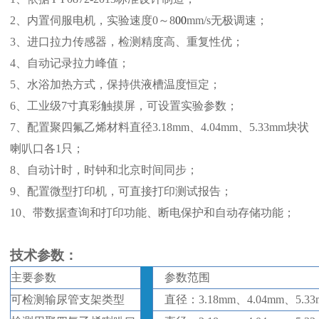
2、
内置伺服电机，
实验速度
0
～
8
00
mm/s无极调速
；
3、
进口拉力传感器，检测精度高、重复性优；
4、
自动记录拉力峰值；
5、
水浴加热方式，保持供液槽温度恒定；
6、
工业级
7寸真彩触摸屏，可设置实验参数；
7、
配置聚四氟乙烯材料直径
3.18mm、4.04mm、5.33mm块状
喇叭口各1只；
8、
自动计时，时钟和北京时间同步；
9、
配置微型打印机，可直接打印测试报告；
10、
带数据查询和打印功能、断电保护和自动存储功能；
技
术
参数
：
主要参数
参数范围
可检测输尿管支架类型
直径：
3.18mm、4.04mm、5.33