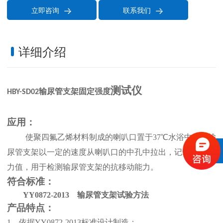
立即咨询
联系我们


详细介绍
测试仪
输尿管支架固定强度
HBY-SD02
应用：
使聚四氟乙烯材料制成的喇叭口置于
37
℃水浴中，将输
尿管支架以一定的速度从喇叭口的中孔中拉出，记录其拉伸
力值，用于检测输尿管支架的抗移动能力。
符合标准：
YY0872-2013 输尿管支架试验方法
产品
特点
：
1、
依据
YY0872-2013标准设计制造；