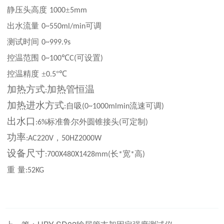
静压头高度
±
1000
5mm
出水流量
可调
0~550ml
/
min
测试时间
0~999.9s
控温范围
℃
可设置
0~100
C(
)
控温精度
±
°℃
0.5
加热方式
加热管恒温
:
加热进水方式
自吸
流速可调
:
(0~1000mlmin
)
出水口
标准鲁尔外圆锥接头
可定制
:
6%
(
)
功率
，
:
AC220V
50HZ2000W
设备尺寸
长
宽
高
:
700X480X1428mm(
*
*
)
重
量
:
52KG