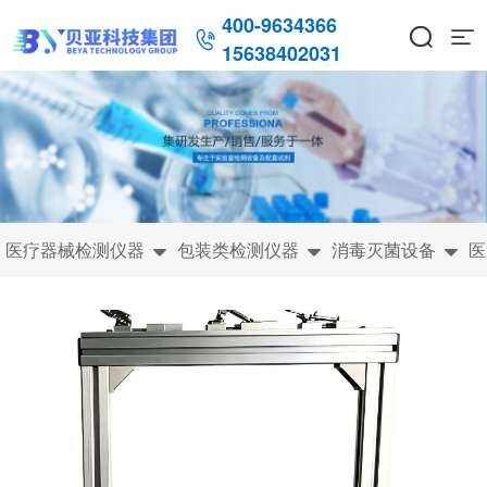
400-9634366



15638402031
医疗器械检测仪器
包装类检测仪器
消毒灭菌设备
医


