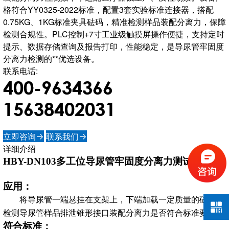
格符合YY0325-2022标准，配置3套实验标准连接器，搭配
0.75KG、1KG标准夹具砝码，精准检测样品装配分离力，保障
检测合规性。PLC控制+7寸工业级触摸屏操作便捷，支持定时
提示、数据存储查询及报告打印，性能稳定，是导尿管牢固度
分离力检测的**优选设备。
联系电话:
400-9634366
15638402031
立即咨询
联系我们


详细介绍
HBY-DN103
多工位
导尿管
牢固度分离力测试仪
应用：
将
导尿管
一端
悬挂在支架上，下端加载一定质量的砝码，
检测
导尿管
样品
排泄锥形接口装配分离力
是否符合标准要求。
符合标准：