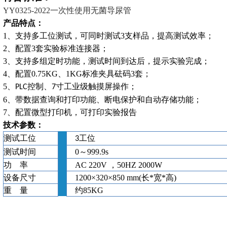
YY
0325-2022一次性使用无菌导尿管
产品特点：
1、
支持多工位测试，可同时测试
3支样品，提高测试效率；
2、
配置
3套实验标准连接器；
3、支持多组定时功能，测试时间到达后，提示实验完成；
4、配置0.75KG、1KG标准夹具砝码3套；
5、
控制、
寸工业级触摸屏操作
；
PLC
7
6、带数据查询和打印功能、断电保护和自动存储功能；
7、配置微型打印机
，可打印实验报告
技术参数：
测试工位
工位
3
测试时间
0
～
999.9s
功
率
AC 220V ，50HZ
2000W
设备
尺寸
1200
×
320
×
850
mm(
长
*
宽
*
高
)
重
量
约
85
KG