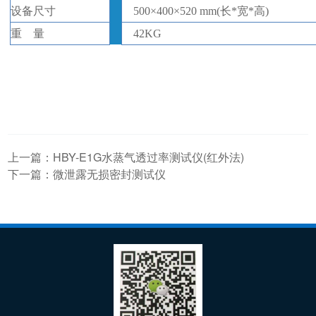
设备
尺寸
500
×
400
×
520
mm(
长
*
宽
*
高
)
重
量
42KG
上一篇：
HBY-E1G水蒸气透过率测试仪(红外法)
下一篇：
微泄露无损密封测试仪