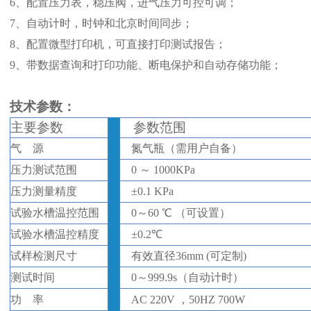
6、
配置压力表，稳压阀，进气压力可控可调；
7、
自动计时，时钟和北京时间同步；
8、
配置微型打印机，可直接打印测试报告；
9、
带数据查询和打印功能、断电保护和自动存储功能；
技
术
参数
：
主要参数
参数范围
气
源
氮气瓶（需用户自备）
压力测试范围
0
～
1000KPa
压力测量精度
±
0.1 KPa
试验水槽温控范围
0
～
60 ℃ （可设置）
试验水槽温控精度
±
0.2
℃
试样检测尺寸
有效直径
36mm (可定制)
测试时间
0
～
999.9s（自动计时）
功
率
AC 220V ，50HZ 700W