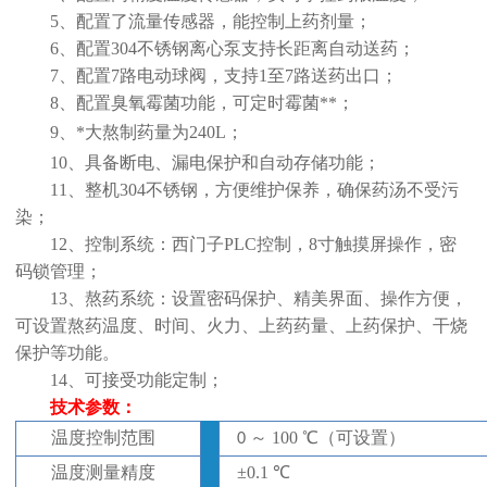
5、配置了流量传感器，能控制上药
剂量
；
6、配置304不锈钢离心泵支持长距离自动送药；
7、配置7路电动球阀，支持1至7路送药出口；
8、配置臭氧霉菌功能，可定时霉菌**；
9
、*大熬制药量为
2
4
0L；
10
、
具备
断电、
漏电保护
和自动存储功能
；
11、整机304不锈钢，方便维护保养，确保药汤不受污
染；
12、控制系统：西门子PLC控制，8寸触摸屏操作，密
码锁管理；
13
、熬药系统：设置密码保护、精美界面、操作方便，
可设置熬药温度、时间、火力、上药药量、上药保护、干烧
保护等功能。
14、
可接受功能定制；
技术参数：
温度
控制
范围
～
100 ℃
（
可设置
）
0
温度测量精度
±
0.1 ℃