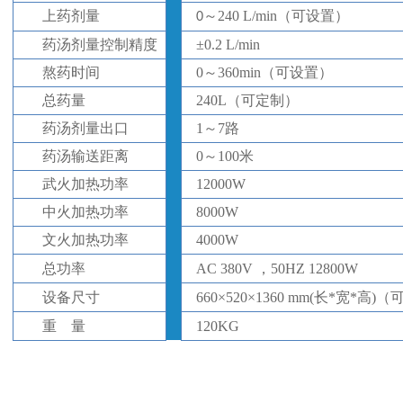
上药
剂量
～
240
L/min
（
可设置
）
0
药汤剂量控制
精度
±
0.
2
L/min
熬药
时间
0
～
36
0min
（
可设置
）
总药量
2
4
0L
（
可定制
）
药汤
剂量
出口
1
～
7路
药汤输送距离
0
～
100米
武火加热功率
12000W
中火加热功率
8000W
文火加热功率
4000W
总
功率
AC 380V ，50HZ
12
8
00W
设备尺寸
660×520×1360 mm(长*宽*高)
（
重
量
1
2
0KG