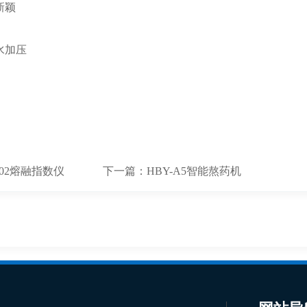
新颖
水加压
R02熔融指数仪
下一篇：
HBY-A5智能熬药机