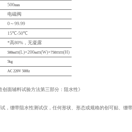
500
mm
电磁阀
0～99.99
15℃-50℃
*高
80%，无凝露
m(L)×200
m(W)×
mm(H)
500m
m
750
5kg
AC 220V 50Hz
《接触性创面辅料试验方法第三部分：阻水性》
测试，
绷带阻水性测试仪，
任何形状、形态或规格的创可贴、绷