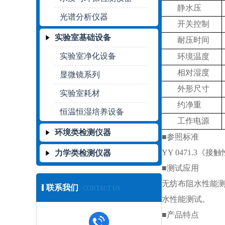
静水压
光谱分析仪器
开关控制
实验室基础设备
耐压时间
实验室净化设备
环境温度
相对湿度
显微镜系列
外形
尺寸
实验室耗材
约净重
恒温恒湿培养设备
工作电源
环境类检测仪器
■参
照
标准
YY 0471.3
力学类检测仪器
■测试应用
无纺布阻水性能
联系我们
/ CONTACT US
水性能测试。
■产品特点