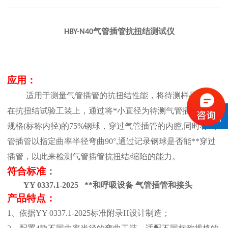
气管插管抗扭结测试仪
HBY-N40
应用：
适用于测量气管插管的抗扭结性能，
将待测
样品
固定
在抗扭结试验
工装上
，
通过将*小直径为待测气管插管标称
规格
(标称内径)的75%钢球
，
穿过气管插管的内腔
,同时将气
管插管以指定曲率半径弯曲90°,
通过
记录钢球是否能**穿过
插管
，
以此来检测
气管插管抗扭结
/缩陷的能力
。
符合标准
：
YY 0337.1-2025 **和呼吸设备 气管插管和接头
产品
特点
：
1、
依据
YY 0337.1-2025标准附录H设计制造；