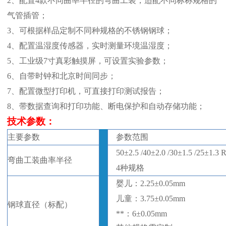
2、
配置
4款不同曲率半径的弯曲工装，适配不同标称规格的
气管插管；
3、
可根据样品定制不同种规格的不锈钢钢球
；
4、
配置温湿度传感器，实时测量环境温湿度；
5、
工业级
7寸真彩触摸屏，可设置实验参数；
6、
自带时钟和北京时间同步；
7、
配置微型打印机，可直接打印测试报告；
8、
带数据查询和打印功能、断电保护和自动存储功能；
技
术
参数
：
主要参数
参数范围
5
0±2.5
/4
0±2.0
/3
0±1.5
/2
5±1.3
弯曲工装曲率半径
4种规格
婴儿：
2.25
±
0.05
mm
儿童：
3.75
±
0.05
mm
钢球直径（标配）
**：
6
±
0.05
mm