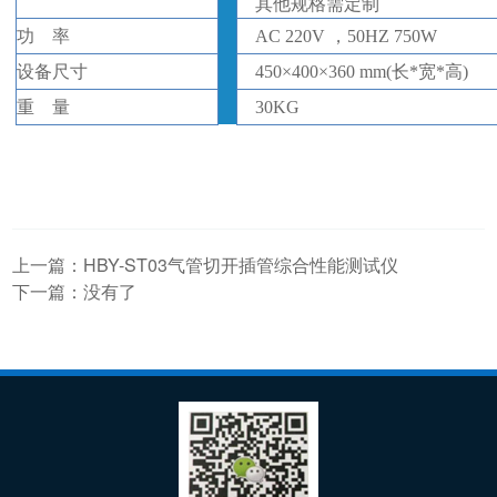
其他规格需定制
功
率
AC 220V ，50HZ 750W
设备
尺寸
450
×
400
×
360
mm(
长
*
宽
*
高
)
重
量
30KG
上一篇：
HBY-ST03气管切开插管综合性能测试仪
下一篇：没有了