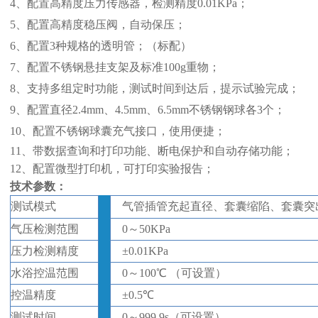
4、
配置高精度压力传感器，检测精度
0.01KPa；
5、配置高精度稳压阀，自动保压；
6、配置3种规格的透明管；（标配）
7、配置不锈钢悬挂支架及标准100g重物；
8、支持多组定时功能，测试时间到达后，提示试验完成；
9、配置直径2.4mm、4.5mm、6.5mm不锈钢钢球各3个；
10、配置不锈钢球囊充气接口，使用便捷；
11、带数据查询和打印功能、断电保护和自动存储功能；
12、配置微型打印机
，可打印实验报告；
技术参数：
测试模式
气管插管充起直径、套囊缩陷、套囊突
气压检测范围
0
～
50KPa
压力检测精度
±
0.01
KPa
水浴控温范围
0
～
100℃
（可设置）
控温精度
±
0.5
℃
测试时间
0
～
999.9s
（可设置）