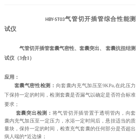
气管
切开
插管
综合性能测
HBY-ST03
试仪
气管切开插管套囊气密性、套囊突出、
套囊抗扭结测
试仪（
3合1）
应用：
套囊
气密性检测：
向套囊内充气加压至
9KPa,在此压力
下保持一定的时间，检测套囊是否漏气以确定是否符合标准
要求；
套囊突出检测：
将
气管
切开
插管
置于透明管内，向套
囊内充气加压至一定压力，水浴一定时间后，悬挂适当的质
量块，保持一定的时间，检查充气套囊的任何部分是否超出
病人端的*近边缘；