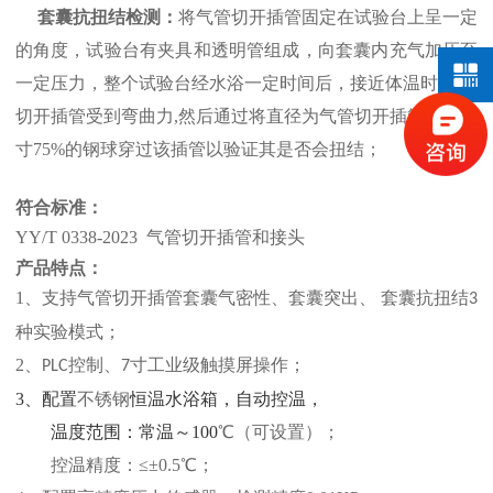
套囊抗扭结检测：
将
气管
切开
插管
固定在试验台上呈一定
的角度，试验台有夹具和透明管组成，向套囊内充气加压至
一定压力，整个试验台经水浴一定时间后，接近体温时
,气管
切开插管受到弯曲力,然后通过将直径为气管切开插管内部尺
寸75%的钢球穿过该插管以验证其是否会扭结；
符合标准：
YY/T 0338-2023
气管切开插管和接头
产品特点：
1、
支持气管
切开
插管套囊气密性、套囊突出、
套囊抗扭结
3
种实验模式；
2、
控制、
寸工业级触摸屏操作
；
PLC
7
3、配置
不锈钢
恒温水浴箱，自动控温，
温度范围：常温
～
100
℃
（
可设置
）；
控温精度：
≤
±
0.5
℃
；