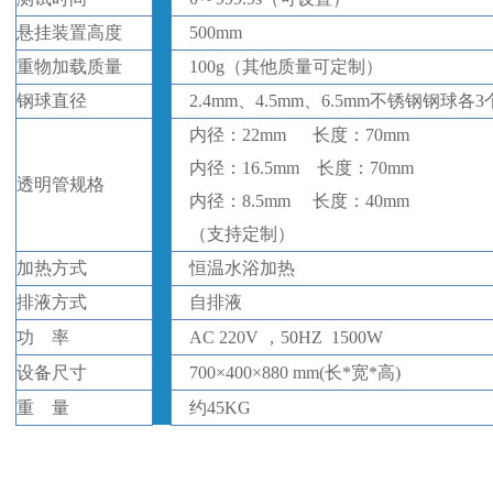
悬挂装置高度
500mm
重物加载质量
100g（其他质量可定制）
钢球直径
2.4mm、4.5mm、6.5mm不锈钢钢球
内径：
22mm 长度：70mm
内径：
16.5mm 长度：70mm
透明管规格
内径：
8.5mm 长度：40mm
（支持定制）
加热方式
恒温水浴加热
排液方式
自排液
功
率
AC 220V ，50HZ
1500W
设备
尺寸
700
×
400
×
880
mm(
长
*
宽
*
高
)
重
量
约
45
KG