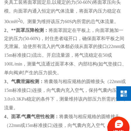
夹具
工装
将面罩固定后
,以规定的力(50-60N)将面罩压向
头
模
。向面罩内通入恒定的气体流量，将面罩内压力稳定在
2
30cm
H
0。测量为维持该压力
60S内
所需的总气体流量。
2、
**面罩压降检测：
将面罩
固定在平板上，向面罩施加一
定的压力
(50-60N)
，
封住
患者端开口，确保
面罩和平板之间
无泄漏。迫使所有流入的气体都必须从面罩的接口
(22mm或
15m标准接口)流出。开启流量源，将气流稳定在
5
0
或
100
L/min
，
测量气流通过面罩本体、内部结构
(如气垫接口、
单向阀)时产生的压力损失。
3、
气囊泄漏检测：
将囊颈与相应规格的圆锥接头（
22mm或
15m标准接口
)连接，
向气囊内充入空气，保持气囊内压力
3.0±0.3KPa稳定的条件下，测量维持该内部压力所需的空气
流量。
4、
面罩
/
气囊
气密性
检测
：
将囊颈与相应规格的圆锥接头
（
22mm或15m标准接口
)连接，
向气囊内充入空气，
在
6kPa