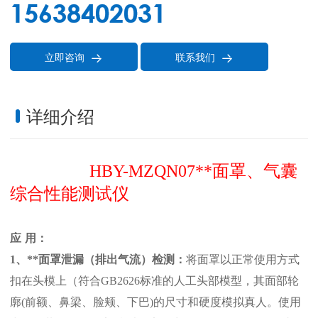
15638402031
立即咨询
联系我们


详细介绍
HBY-MZQN07
**面罩、气囊
综合性能测试仪
应
用：
1、
**面罩
泄漏（排出气流）
检测：
将面罩以正常使用方式
扣在头模上
（
符合
GB2626
标准
的人工头部模型，其面部轮
廓
(前额、鼻梁、脸颊、下巴)的尺寸和硬度模拟真人。使用