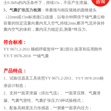
士0.3kPa的
内压条件
下，持续
15s，不应产生泄漏。
5、
气囊扩张压力检测
：将囊颈与相应规格的圆锥接头
（
22mm或15m标准接口
)连接，以每分钟两倍于储气囊公称
容量的恒定流量向囊内充入空气,持续2min,断开气流并保持
囊内空气的体积，囊内压力稳定后,测量*终压力。
符合标准：
YY 0671.2-2011 睡眠呼吸暂停** 第2部分:面罩和应用附件
YY/T
0978-2016
**储气囊
产品特点：
1、
试验仪器及工具依照
YY 0671.2-2011、
标
YY/T
0978-2016
准设计制造；
2、
支持
**面罩
泄漏（排出气流）、
**面罩压降
、
气囊泄
漏
、
气囊
气密性
、气囊扩张压力
5
种试验模式；
3、
配备
高精度压力传感器，**测量**面罩内压力
；