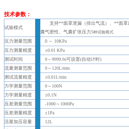
技术参数：
支持
**面罩
泄漏（排出气流）、
**面
试验模式
囊
气密性
、气囊扩张压力
5
种试验模式
压力
测量
范围
～
10KPa
0
压力测量精度
±
0.01 KPa
测试时间
0
～
9
999.9s可设置(自动计时)
流量
测量
范围
0
～
1
2
0L/min
测试流量精度
±
0.0
1
L/min
力学测量
范围
0
～
100
N
力学测量
精度
±
0.1
N
压差测量
范围
-1000
～
1000Pa
压差测量精度
±
1
Pa
活塞加压容量
12L