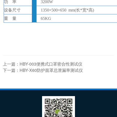
功
率
3200
W
设备尺寸
1350
×
500
×
650
mm(长*宽*高)
重
量
65
KG
上一篇：
HBY-003便携式口罩密合性测试仪
下一篇：
HBY-X60防护面罩总泄漏率测试仪