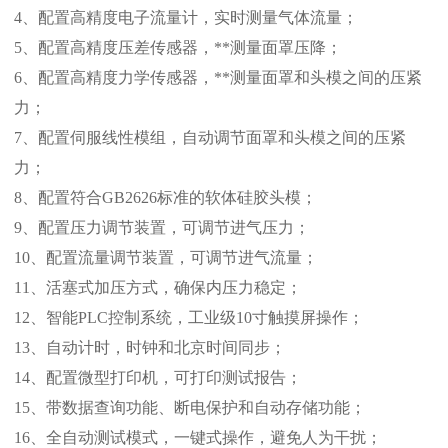
4、
配置高精度电子流量计，实时测量气体流量；
5、
配置高精度压差传感器，**测量面罩压降；
6、
配置高精度力学传感器，**测量面罩和头模之间的压紧
力；
7、
配置伺服线性模组，自动调节面罩和头模之间的压紧
力；
8、
配置符合
GB2626
标准
的软体硅胶头模
；
9、
配置压力调节装置，可调节进气压力
；
10、
配置流量调节装置，可调节进气流量；
11、
活塞式加压方式，确保内压力稳定；
12、
智能
PLC控制系统，
工业级
10
寸触摸屏
操作；
13、
自动计时，时钟和北京时间同步；
14、
配置微型打印机，可打印测试报告；
15、
带数据查询功能、断电保护和自动存储功能；
16、
全自动测试模式，一键式操作，避免人为干扰；