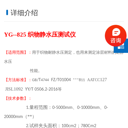
详细介绍
YG--825
织物静水压测试仪
【适用范围】：
用于织物耐静水压测定，也用来测定涂层材料的耐静
水压
性能。
127
【方法标准】：
/T
FZ/T01004
AATCC
GB
4744
***811
JISL1092
YY/T 0506.2-2016
等
【技术参数】
：
量程范围：
、
、
1.
0-5000mm
0-10000mm
0-
（**）
20000mm
试样夹头面积：
；
2.
100cm2
780Cm2