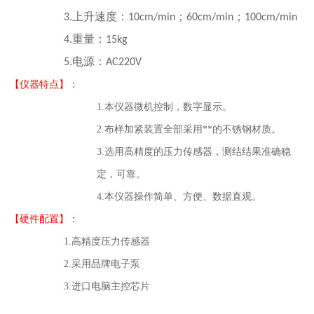
上升速度：
；
；
3.
10cm/min
60cm/min
100cm/min
重量：
4.
15kg
电源：
5.
AC220V
【
仪器特点
】：
1.本仪器微机控制，数字显示。
2.布样加紧装置全部采用**的不锈钢材质。
3.选用高精度的压力传感器，测结结果准确稳
定，可靠。
4.本仪器操作简单
、
方便
、数据直观。
【
硬件配置
】
：
1.
高精度压力传感器
2.
采用品牌电子泵
3.
进口电脑主控芯片