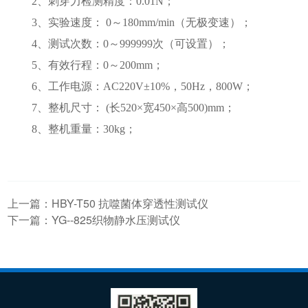
2、
刺穿力检测
精度：
0.01N；
3、
实验速度
：
0～180mm/min
（
无极变速
）；
4、
测试次数：
0～999999次（可设置）；
5、有效行程：0～200mm；
6
、工作电源：
AC220V±10%，50Hz，
80
0W；
7
、整机尺寸：
(长520×宽450×高500)mm；
8
、整机重量：
3
0kg；
上一篇：
HBY-T50 抗噬菌体穿透性测试仪
下一篇：
YG--825织物静水压测试仪