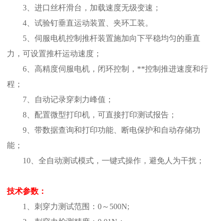
3、进口丝杆滑台，加载速度无级变速
；
4、
试验钉
垂直运动装置
、
夹环工装
。
5、
伺服电机控制推杆装置施加向下平稳均匀的垂直
力，可
设置
推杆运动
速度；
6、高精度伺服电机，闭环控制，**控制推进速度和行
程；
7、自动记录穿刺力峰值；
8、配置微型打印机，可直接打印测试报告；
9、带数据查询和打印功能、断电保护和自动存储功
能；
10、全自动测试模式，一键式操作，避免人为干扰；
技术参数
：
1、
刺穿力测试范围
：
0～500N
;