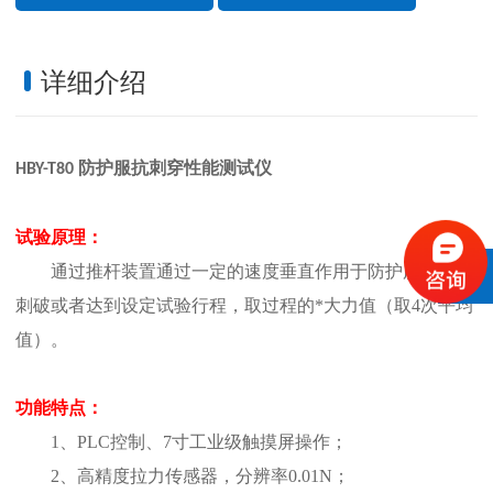
详细介绍
防护服抗刺穿性能测试仪
HBY
-T80
试验原理
：
通过推杆装置通过一定的速度垂直作用于
防护服试样
，
刺破或者达到设定试验行程
，
取过程的*大力值
（取
4
次平均
值）。
功能特点
：
1、PLC
控制、
7寸工业级触摸屏操作；
2、高精度拉力传感器，分辨率0.01N；