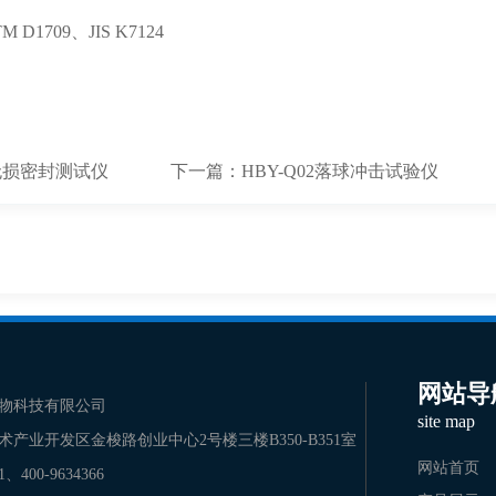
M D1709、JIS K7124
无损密封测试仪
下一篇：
HBY-​Q02​落球冲击试验仪
网站导
物科技有限公司
site map
术产业开发区金梭路创业中心2号楼三楼B350-B351室
网站首页
31、400-9634366