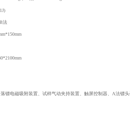
1J)
B法
mm*150mm
80*2100mm
、落镖电磁吸附装置、试样气动夹持装置、触屏控制器、
A法镖