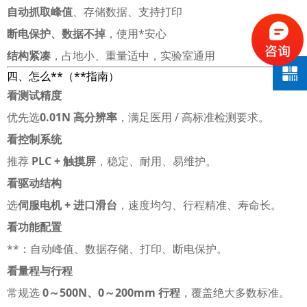
自动抓取峰值
、存储数据、支持打印
断电保护、数据不掉
，使用*安心
结构紧凑
，占地小、重量适中，实验室通用
四、怎么**（**指南）
看测试精度
优先选
0.01N 高分辨率
，满足医用 / 高标准检测要求。
看控制系统
推荐
PLC + 触摸屏
，稳定、耐用、易维护。
看驱动结构
选
伺服电机 + 进口滑台
，速度均匀、行程精准、寿命长。
看功能配置
**：自动峰值、数据存储、打印、断电保护。
看量程与行程
常规选
0～500N、0～200mm 行程
，覆盖绝大多数标准。