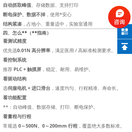
自动抓取峰值
、存储数据、支持打印
断电保护、数据不掉
，使用*安心
结构紧凑
，占地小、重量适中，实验室通用
四、怎么**（**指南）
看测试精度
优先选
0.01N 高分辨率
，满足医用 / 高标准检测要求。
看控制系统
推荐
PLC + 触摸屏
，稳定、耐用、易维护。
看驱动结构
选
伺服电机 + 进口滑台
，速度均匀、行程精准、寿命长。
看功能配置
**：自动峰值、数据存储、打印、断电保护。
看量程与行程
常规选
0～500N、0～200mm 行程
，覆盖绝大多数标准。