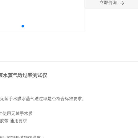

立即咨询
手术膜水蒸气透过率测试仪
无菌手术膜水蒸气透过率
是否符合标准要求
。
性使用无菌手术膜
 医用胶带 通用要求
自动控制
测试箱内温度
；