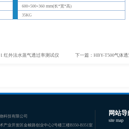
mm(
600
×
500
×
360
长
*
宽
*
高
)
35KG
S201 红外法水蒸气透过率测试仪
下一篇：
HBY-T500气
网站导
物科技有限公司
site map
术产业开发区金梭路创业中心2号楼三楼B350-B351室