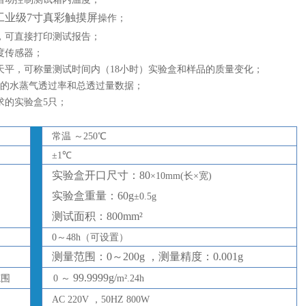
工业级
7寸真彩触摸屏
操作
；
，可直接打印测试报告；
度
传感器；
天平，可称量测试时间内（18小时）实验盒和样品的质量变化；
品的
水蒸气透过率和总透过量
数据；
求的实验盒5只；
常温
～
250℃
±
1
℃
实验盒开口尺寸：
80
×
10mm
(
长
×
宽
)
实验盒重量：
60g
±
0.5g
测试面积：
800mm²
0
～
48h（可设置）
测量范围：
0
～
200g ，测量精度：0.001g
99.9999g/
范围
0
～
m².24h
AC 220V ，50HZ 800W