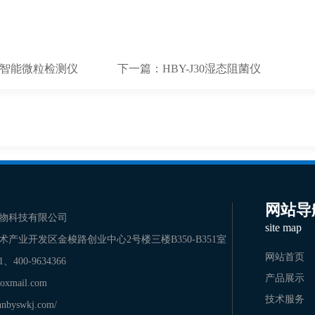
A 智能微粒检测仪
下一篇：
HBY-J30湿态阻菌仪
网站导
物科技有限公司
site map
术产业开发区金梭路创业中心2号楼三楼B350-B351室
网站首页
31、400-9634366
产品展示
oxmail.com
技术服务
hnbyswkj.com/