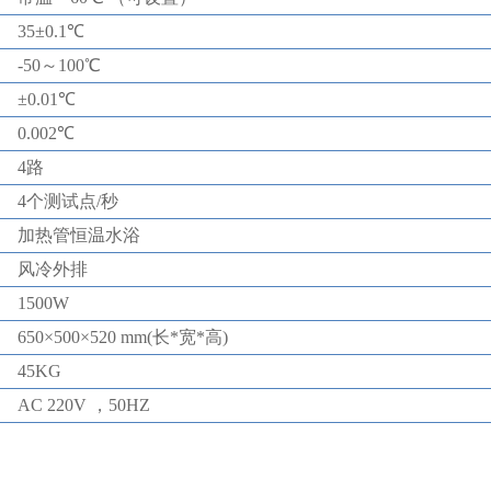
35
±
0.1
℃
-50～
100
℃
±
0.01
℃
0.002
℃
4路
4个测试点/秒
加热管恒温水浴
风冷外排
1500W
650
×
500
×
52
0
mm(
长
*
宽
*
高
)
45
KG
AC 220V ，50HZ