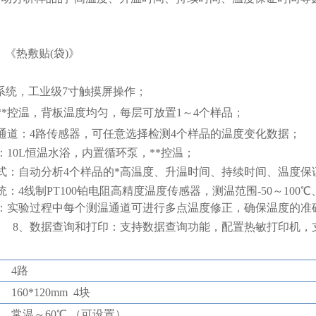
《
热敷贴
(袋)
》
制系统，工业级7寸触摸屏操作；
**控温，
背板温度均匀，
每层可放置
1
～
4
个样品；
通道：
4
路传感器，可任意
选择
检测
4
个样品的温度变化数据；
：
10
L恒温水浴，内置循环泵，**控温；
式
：自动分析
4个样品的*高温度、升温时间、持续时间、温度保
：4线制PT100铂电阻高精度温度传感器，测温范围-50～100
：实验过程中每个测温通道可进行多点温度修正，确保温度的准
8
、数据查询和打印：支持数据查询功能，配置热敏打印机，
4路
160*120mm 4块
常温
～
60
℃
（可设置）