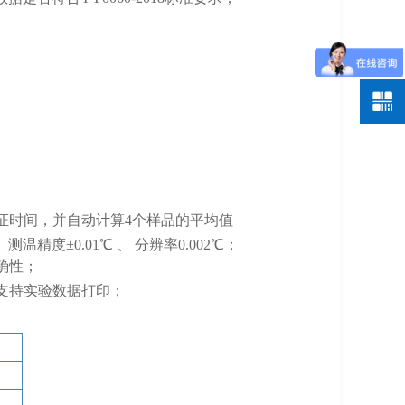
证时间
，
并自动计算
4个样品的平均值
℃、测温精度
±
0.01
℃ 、 分辨率
0.002
℃；
确性；
支持实验数据打印；