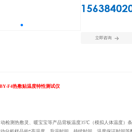
15638402

立即咨询
BY
-F
4
热敷
贴温度特性测试仪
自动检测热敷灵、暖宝宝等产品
背板温度
35
℃
（
模拟人体温度
）
自动分析样品的
*高温度、升温时间、持续时间、温度保证时间等