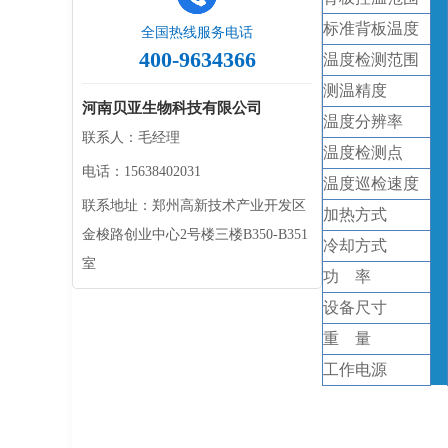
标准背板温度
全国热线服务电话
400-9634366
温度检测范围
测温精度
河南贝亚生物科技有限公司
温度分辨率
联系人：毛经理
温度检测点
电话：15638402031
温度巡检速度
联系地址：郑州高新技术产业开发区
加热方式
金梭路创业中心2号楼三楼B350-B351
冷却方式
室
功
率
设备
尺寸
重
量
工作电源