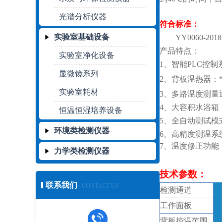
光谱分析仪器
符合标准：
实验室基础设备
YY0060-2018
产品特点：
实验室净化设备
1、智能PLC控
显微镜系列
2
、
背板
温热器：
实验室耗材
3
、多路温度测量
4
、大容积水浴箱
恒温恒湿培养设备
5、
全自动测试模
环境类检测仪器
6、高精度测温系统
7、
温度修正功能
力学类检测仪器
技术参数：
联系我们
/ CONTACT US
检测通道
工作面板
背板控温范围