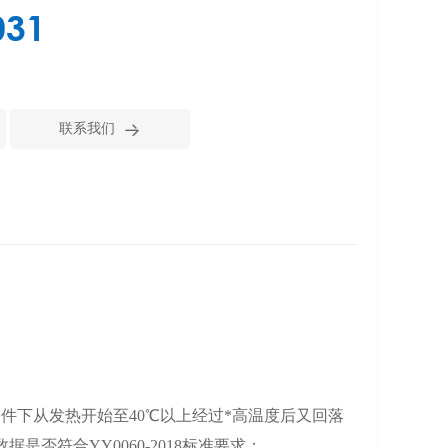
031

联系我们
条件下
从发热开始至
40℃以上经过
*
高温度
后
又回落
数据是否符合
YY0060-2018标准要
求
；