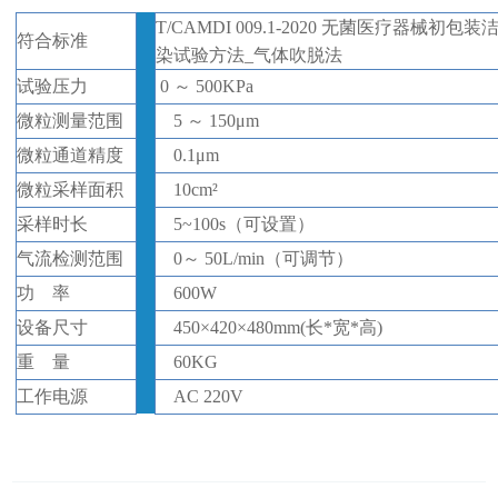
T/CAMDI 009.1-2020 无菌医疗器械初
符合标准
染试验方法_气体吹脱法
试验压力
0
～
500KPa
微粒测量范围
5 ～ 150μm
微粒通道精度
0.1μm
微粒采样面积
10cm²
采样时长
5~100s
（
可设
置
）
气流检测范围
0～ 50L/min
（
可调节
）
功
率
600
W
设备尺寸
450
×
420
×
480
mm(长*宽*高)
重
量
6
0KG
工作电源
AC
220
V