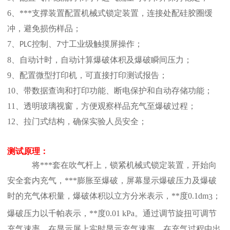
6、
***支撑装置配置机械式锁定装置，连接处配硅胶圈缓
冲，避免损伤样品；
7、
控制、
寸工业级触摸屏操作；
PLC
7
8、
自动计时，自动计算爆破体积及爆破瞬间压力；
9、
配置微型打印机，可直接打印测试报告；
10、
带数据查询和打印功能、断电保护和自动存储功能；
11、
透明玻璃视窗，方便观察样品充气至爆破过程；
12、
拉门式结构，确保实验人员安全；
测试原理
：
将***套在吹气杆上，
锁紧
机械式锁定装置
，开始向
安全套内充气，***膨胀
至
爆破，屏幕显示爆破压力及爆破
时的充气体积量，爆破体积以立方分米表示，
**度
0.
1dm
；
3
爆破压力以千帕表示，
**度
0.01 kPa。通过调节旋扭可调节
充气速率，
在显示屏上实时显示充气速率，
在充气过程中出