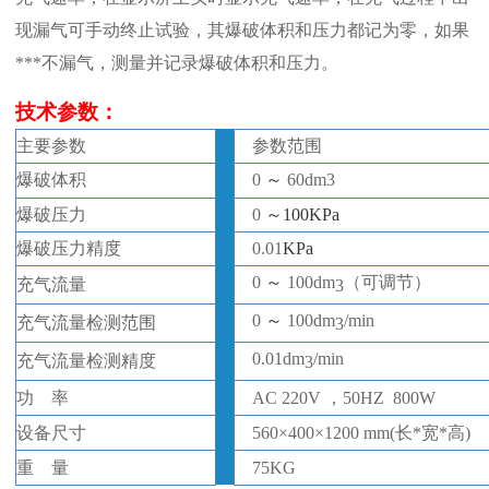
现漏气可手动终止试验，其爆破体积和压力都记为零，如果
***不漏气，测量并记录爆破体积和压力
。
技
术
参数
：
主要参数
参数范围
3
爆破体积
0
～
60
dm
爆破压力
0
～
100KPa
爆破压力精度
0.01
KPa
0
～
100
dm
（可调节）
充气流量
3
0
～
100
dm
/min
充气流量检测范围
3
0.01
dm
/min
充气流量检测精度
3
功
率
AC 220V ，50HZ 800W
设备
尺寸
560
×
400
×
1200
mm(
长
*
宽
*
高
)
重
量
75KG