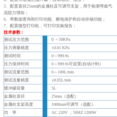
5、配置直径25mm的金属柱及可调节支架，用于检测弯曲气
流阻力增加；
6、
带数据查询和打印功能、断电保护和自动存储功能；
7、配置微型打印机，可打印实验报告；
技术参数：
～
50KPa
测试压力范围
0
压力测量精度
±
0.01 KPa
测试时间
0
～
999.9s
压力保持时间
0
～
999.9s可设置(自动计时)
测试流量范围
0
～
100L/min
测试流量精度
±
0.05
L/min
缓冲罐容量
5L
金属柱直径
25mm
（选配）
金属柱支架高度
1000mm可调节（选配）
功
率
AC 220V ，50HZ 1200W