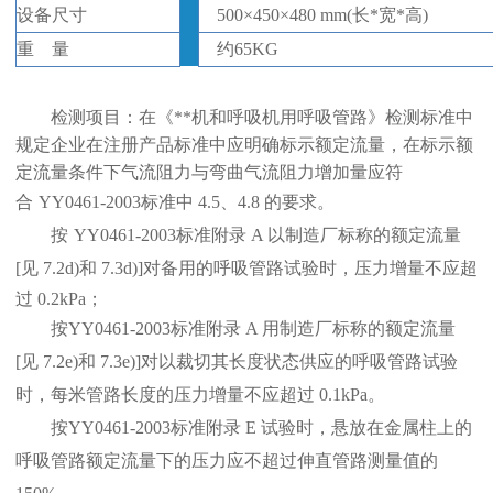
设备尺寸
500×450×480 mm(长*宽*高)
重
量
约
65KG
检测项目：
在《**机和呼吸机用呼吸管路》检测标准中
规定企业在注册产品标准中应明确标示额定流量，在标示额
定流量条件下气流阻力与弯曲气流阻力增加量应符
合
YY0461-2003
标准
中
4.5、4.8 的要求。
按
YY0461-2003
标准
附录
A 以制造厂标称的额定流量
[见 7
.
2d)和 7.3d)]对备用的呼吸管路试验时，压力增量不应超
过 0.2kPa；
按
YY0461-2003
标准
附录
A 用制造厂标称的额定流量
[见 7.2e)和 7.3e)]对以裁切其长度状态供应的呼吸管路试验
时，每米管路长度的压力增量不应超过 0
.
1kPa。
按
YY0461-2003
标准
附录
E
试验时，悬放在金属柱上的
呼吸管路额定流量下的压力应不超过伸直管路测量值的