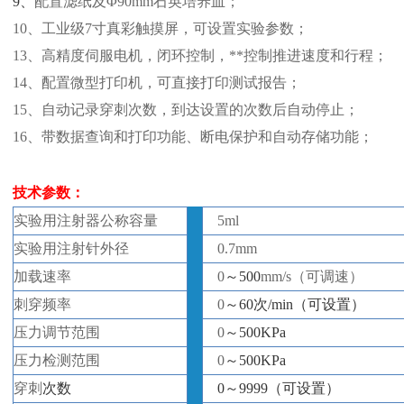
9、
配置滤纸及
Φ90mm石英培养皿；
10、
工业级
7寸真彩触摸屏，可设置实验参数；
13、高精度伺服电机，闭环控制，**控制推进速度和行程；
14、配置微型打印机，可直接打印测试报告；
15、自动记录穿刺次数，到达设置的次数后自动停止；
16、带数据查询和打印功能、断电保护和自动存储功能；
技术参数：
实验用注射器
公称
容量
5ml
实验用注射针外径
0.7
mm
加载速率
0
～
500
mm/s
（可
调速
）
刺穿频率
0
～
60次/min（可设置）
压力调节范围
0
～
500KPa
压力检测范围
0
～
500KPa
穿刺
次数
0
～
9999（可设置）