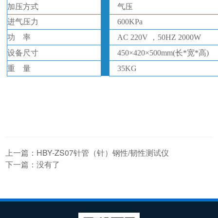
加压方式
气压
进气压力
600
KPa
功
率
AC 220V ，50HZ
2000W
设备
尺寸
450
×
420
×
500
mm(
长
*
宽
*
高
)
重
量
35
KG
上一篇：
HBY-ZS07针管（针）钢性/韧性测试仪
下一篇：没有了