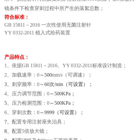
镜条件下检查穿刺过程中所产生的落絮总数；
符合标准：
GB 15811－2016 一次性使用无菌注射针
YY 0332-2011 植入式给药装置
产品特点：
1、
依据
GB 15811－2016
、
YY 0332-2011
标准设计制造；
2、
加载速率：
0
～
500
mm/s
（可
调速
）；
3、
刺穿频率：
0
～
60次/min（可设置）；
4、
压力调节范围：
0
～
500KPa；
5、
压力检测范围：
0
～
500KPa；
6、
穿刺
次数：
0
～
9999（可设置）；
7、
配置专用注射座夹治具；
8、
配置
5倍放大镜；