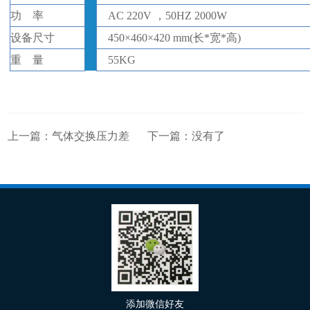
功
率
AC 220V ，50HZ
2000W
设备
尺寸
450
×
460
×
420
mm(
长
*
宽
*
高
)
重
量
55
KG
上一篇：
气体交换压力差
下一篇：没有了
添加微信好友