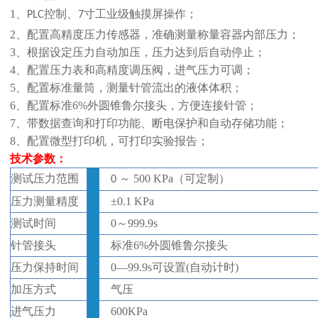
1、
控制、
寸工业级触摸屏操作；
PLC
7
2、
配置高精度压力传感器，准确测量
称量容器内部压力
；
3、根据设定压力自动加压，压力达到后自动停止；
4、配置压力表和高精度调压阀，进气压力可调；
5、配置标准量筒，测量针管流出的液体体积；
6、配置标准6%外圆锥鲁尔接头，方便连接针管；
7、
带数据查询和打印功能、断电保护和自动存储功能；
8、配置微型打印机，可打印实验报告；
技术参数：
测试压力范围
～
500 KPa（可定制）
0
压力测量精度
±
0.1 KPa
测试时间
0
～
999.9s
针管接头
标准
6%外圆锥鲁尔接头
压力保持时间
0—99.9s可设置(自动计时)
加压方式
气压
进气压力
600
KPa