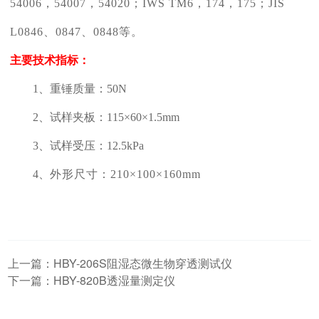
54006，54007，54020；IWS TM6，174，175；JIS
L0846、0847、0848等。
主要技术指标：
1、
重锤质量：
50N
2、
试样夹板：
115×60×1.5mm
3、
试样受压：
12.5kPa
4、
外形尺寸：
210×100×160mm
上一篇：
HBY-206S阻湿态微生物穿透测试仪
下一篇：
HBY-820B透湿量测定仪