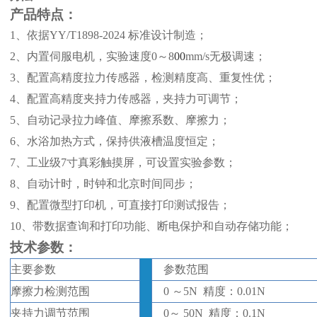
产品
特点
：
1、
依据
YY/T1898-2024
标准设计制造；
2、
内置伺服电机，
实验速度
0
～
8
00
mm/s无极调速
；
3、
配置高精度拉力传感器，检测精度高、重复性优；
4、
配置
高精度夹持力传感器，夹持力可调节；
5、
自动记录拉力峰值、摩擦系数、摩擦力；
6、
水浴加热方式，保持供液槽温度恒定；
7、
工业级
7寸真彩触摸屏，可设置实验参数；
8、
自动计时，时钟和北京时间同步；
9、
配置微型打印机，可直接打印测试报告；
10、带数据查询和打印功能、断电保护和自动存储功能；
技
术
参数
：
主要参数
参数范围
摩擦力检测范围
0
～
5N 精度：0.01N
夹持力调节范围
0
～
50N 精度：0.1N