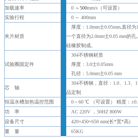
加载速率
0
～
500
mm/s（可设置）
实验行程
0
～
400
mm
厚度：
1.0mm士0.05mm,直径
夹片材质
一个直径为2.0mm士0.05 mm的孔
硅橡胶制成。
304不锈钢材质
试验圈固定件
厚度：
3.0士0.05mm
孔径：
5.0mm士0.05 mm
304不锈钢，直径：1.0、1.3、
芯
轴
品定制
恒温水槽加热温控范围
0
～
60 ℃ （可设置）
精度：
±
0.
功
率
AC 220V ，50HZ 800W
设备
尺寸
420
×
450
×
650
mm(
长
*
宽
*
高
)
重
量
65KG