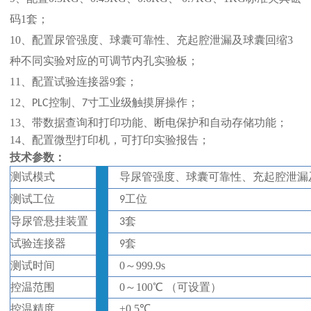
码1套；
10、配置
尿管强度、球囊可靠性、充起腔泄漏及球囊回缩
3
种不同实验对应的可调节内孔实验板；
11、配置试验连接器9套；
12、
控制、
寸工业级触摸屏操作
；
PLC
7
13、带数据查询和打印功能、断电保护和自动存储功能；
14、配置微型打印机
，可打印实验报告；
技术参数：
测试模式
导尿管强度、球囊可靠性、充起腔泄漏
测试工位
工位
9
导尿管悬挂装置
套
3
试验连接器
套
9
测试时间
0
～
999.9s
控温范围
0
～
100℃
（可设置）
控温精度
±
0.5
℃