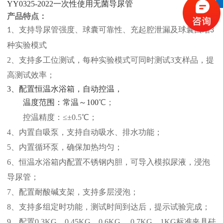
YY
0325-2022一次性使用无菌导尿管
产品特点：
、支持导尿管强度、球囊可靠性、充起腔泄漏及球囊回缩
1
3
种实验模式
2、支持多工位测试，每种实验模式可同时测试3支样品，提
高测试效率；
3、配置恒温水浴箱，自动控温，
温度范围：常温
～
100
℃
；
控温精度：
≤
±
0.5
℃
；
4、内置自吸泵，支持自动吸水、排水功能；
5、内置循环泵，确保加热均匀；
6、恒温水浴箱内配置不锈钢内胆，可导入模拟尿液，浸泡
导尿管；
7、配置耐酸碱支架，支持多层浸泡；
8、支持多组定时功能，测试时间到达后，提示试验完成；
9、配置0.3KG、0.45KG、0.6KG、 0.7KG、1KG标准夹具砝