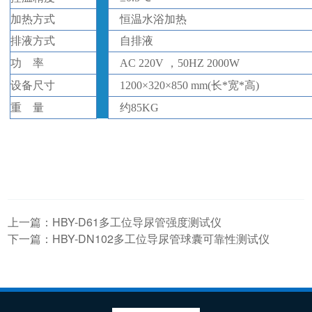
加热方式
恒温水浴加热
排液方式
自排液
功
率
AC 220V ，50HZ
2000W
设备
尺寸
1200
×
320
×
850
mm(
长
*
宽
*
高
)
重
量
约
85
KG
上一篇：
HBY-D61多工位导尿管强度测试仪
下一篇：
HBY-DN102多工位导尿管球囊可靠性测试仪