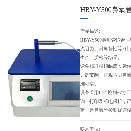
HBY-Y500鼻
产品描述:
HBY-Y500鼻氧管综
流阻力、耐弯折性等5种
生产、质检等场景。
设备精准模拟临床实际
力调节阀，直观检测鼻氧
准可靠。
设备采用PLC控制+7
询、打印及断电保护，严格符
定，是鼻氧管检测优选
联系电话: