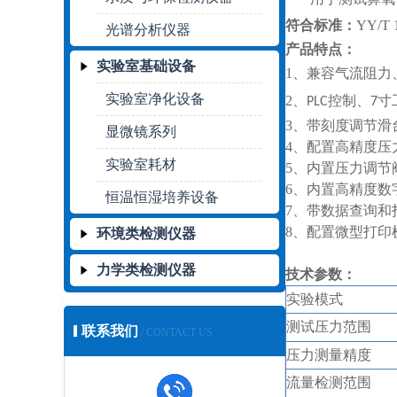
符合
标准：
YY/T
光谱分析仪器
产品特点：
实验室基础设备
1、兼容
气流阻力
实验室净化设备
2、
控制、
寸
PLC
7
3、
带刻度调节滑
显微镜系列
4、
配置高精度压
实验室耗材
5、内置压力调节
6、内置高精度数
恒温恒湿培养设备
7、
带数据查询和
8、配置微型打印
环境类检测仪器
力学类检测仪器
技术参数：
实验模式
测试压力范围
联系我们
/ CONTACT US
压力测量精度
流量检测范围