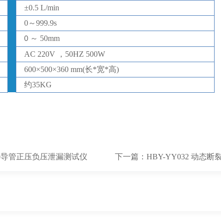
±
0.5 L/min
0
～
999.9s
～
50mm
0
AC 220V ，50HZ
500W
600
×
500
×
360
mm(
长
*
宽
*
高
)
约
35
KG
S20导管正压负压泄漏测试仪
下一篇：
HBY-YY032 动态