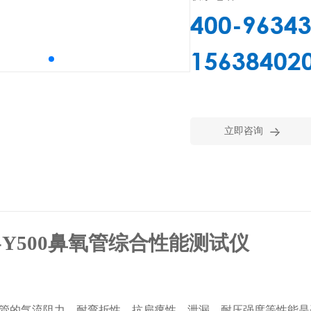
400-9634
15638402

立即咨询
Y-Y500鼻氧管综合性能
测试仪
管的气流阻力、耐弯折性、抗扁瘪性、泄漏、耐压强度等性能
是