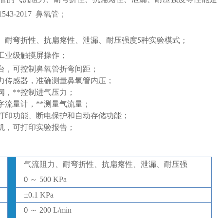
1543-2017
鼻氧管
；
、耐弯折性、抗扁瘪性、泄漏、耐压强度
种实验模式；
5
工业级触摸屏操作；
台，可控制鼻氧管折弯间距；
力传感器，准确测量鼻氧管内压；
阀，**控制进气压力；
字流量计，**测量气流量；
打印功能、断电保护和自动存储功能；
机，可打印实验报告；
气流阻力、耐弯折性、抗扁瘪性、泄漏、耐压强
～
500 KPa
0
±
0.1 KPa
～
200 L/min
0