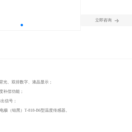

立即咨询
色背光、双排数字、液晶显示；
温度补偿功能；
流输出信号；
电导电极（铂黑）T-818-B6型温度传感器。