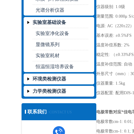
仪器级别: 1.0级
光谱分析仪器
测量范围: 0.000μ S/c
实验室基础设备
电源: AC（220±22
实验室净化设备
基本误差: ±0.5%FS
显微镜系列
温度补偿系数: 2%
稳定性: （±0.33%F
实验室耗材
温度补偿范围: 自动（
恒温恒湿培养设备
外形尺寸（mm）: 300
环境类检测仪器
仪器重量: 1.5kg
力学类检测仪器
仪器配置: 配用DJS
联系我们
电极常数对应*佳电
/ CONTACT US
电极常数cm-1: 0.01; 
电极常数cm-1: 0.1; 测