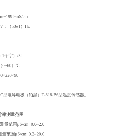
m~199.9mS/cm
）V；（50±1）Hz
S±1个字）/3h
0~60）℃
×220×90
-1C型电导电极（铂黑）T-818-B6型温度传感器。
导率测量范围
测量范围μS/cm: 0.0~2.0;
量范围μS/cm: 0.2~20.0;