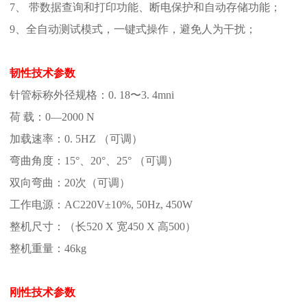
7
、
带数据查询和打印功能、断电保护和自动存储功能；
9、全自动测试模式，一键式操作，避免人为干扰；
韧性技术参数
针管标称外径规格
：
0.
18〜
3. 4mni
荷
载
：
0—2000 N
加载速率
：
0. 5HZ
（可调）
弯曲角度
：
15°、20°、25° （可调）
双向弯曲
：
20次（可调）
工作电源
：
AC220V±10%, 50Hz, 450W
整机尺寸
：
（长
520 X 宽450 X 高500）
整机重量
：
46kg
刚性技术参数