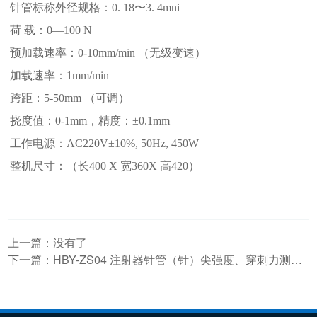
针管标称外径规格
：
0.
18〜
3. 4mni
荷
载
：
0—
100
N
预
加载速率
：
0-10mm/min
（
无级变速
）
加载速率
：
1mm/min
跨距
：
5-50mm
（可调）
挠度值
：
0-1mm
，精度：±
0.1mm
工作电源
：
AC220V±10%, 50Hz, 450W
整机尺寸
：
（长
400
X 宽
360
X 高
420
）
上一篇：没有了
下一篇：
HBY-ZS04 注射器针管（针）尖强度、穿刺力测试仪