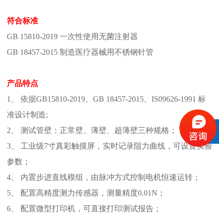
符合标准
GB 15810-2019
一次性使用无菌注射器
GB 18457-2015
制造医疗器械用不锈钢针管
产品特点
1
、
依据
GB15810-2019、GB
18457-2015、
IS09626-1991
标
准设计制造
;
2
、
测试管壁：正常壁、薄壁、超薄壁三种规格；
3
、
工业级
7寸真彩触摸屏，实时记录阻力曲线，可设置实验
参数；
4
、
内置步进直线模组，由脉冲方式控制电机恒速运转；
5
、
配置高精度测力传感器，测量精度
0.01N；
6
、
配置微型打印机，可直接打印测试报告；