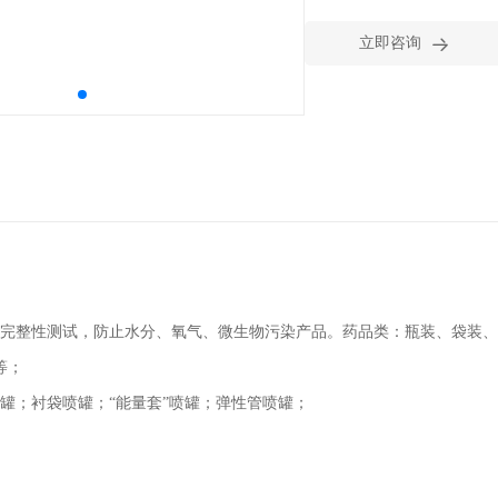

立即咨询
完整性测试，防止水分、氧气、微生物污染产品。药品类：瓶装、袋装、
等；
罐；衬袋喷罐；“能量套”喷罐；弹性管喷罐；