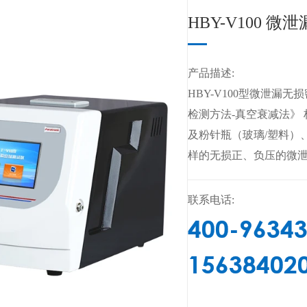
HBY-V100 
产品描述:
HBY-V100型微泄漏无损
检测方法-真空衰减法》
及粉针瓶（玻璃/塑料）
样的无损正、负压的微
联系电话:
400-9634
15638402