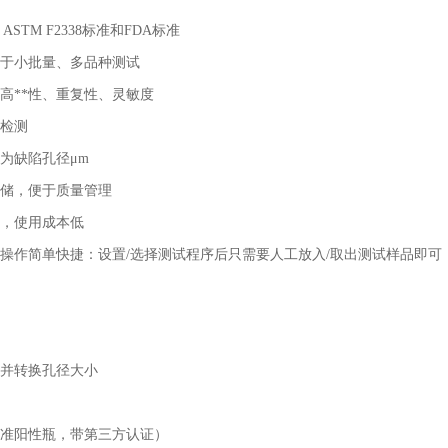
、
ASTM F2338
标准和
FDA
标准
于小批量、多品种测试
，高**性、重复性、灵敏度
检测
为缺陷孔径
μm
储，便于质量管理
，使用成本低
操作简单快捷：设置
/
选择测试程序后只需要人工放入
/
取出测试样品即可
并转换孔径大小
准阳性瓶，带第三方认证）