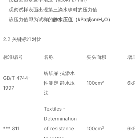
观察试样表面出现第三滴水珠时的压力值
该压力值即为试样的
静水压值（kPa或cmH₂O）
2.2 关键标准对比
标准编号
名称
夹头面积
增压
纺织品 抗渗水
GB/T 4744-
性测定 静水压
100cm²
6kP
1997
法
Textiles -
Determination
*** 811
of resistance
100cm²
6kP