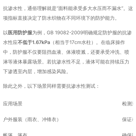
抗渗水性，通俗理解就是“面料能承受多大水压而不漏水”。这
项指标直接决定了防水织物在不同环境下的防护能力。
以
医用防护服
为例，GB 19082-2009明确规定防护服的抗渗
水性应
不低于1.67kPa
（相当于17cm水柱）。在临床操作
中，防护服不仅要阻挡血液、体液喷溅，还要承受冲洗、喷
淋等液体暴露场景。若抗渗水性不足，液体可能在持续压力
下渗透至内层，增加感染风险。
除此之外，以下场景同样需要抗渗水性测试：
应用场景
检测
户外服装（雨衣、冲锋衣）
保证
帐篷、篷布
确保