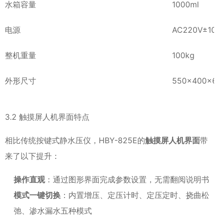
水箱容量
1000ml
电源
AC220V±10
整机重量
100kg
外形尺寸
550×400×
3.2 触摸屏人机界面特点
相比传统按键式静水压仪，HBY-825E的
触摸屏人机界面
带
来了以下提升：
操作直观
：通过图形界面完成参数设置，无需翻阅说明书
模式一键切换
：内置增压、定压计时、定压定时、挠曲松
弛、渗水漏水五种模式