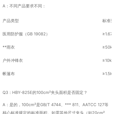
A：不同产品要求不同：
产品类型
标准
医用防护服（GB 19082）
≥1.6
**雨衣
≥50k
户外冲锋衣
≥10k
帐篷布
≥1.5
Q3：HBY-825E的100cm²夹头面积是否固定？
A：是的，100cm²是GB/T 4744、*** 811、AATCC 127等
核心标准规定的标准面积。如需其他尺寸夹头（如20cm²、