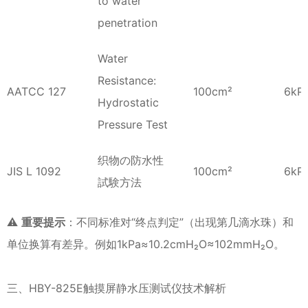
to water
penetration
Water
Resistance:
AATCC 127
100cm²
6kP
Hydrostatic
Pressure Test
织物の防水性
JIS L 1092
100cm²
6kP
試験方法
⚠️
重要提示
：不同标准对“终点判定”（出现第几滴水珠）和
单位换算有差异。例如1kPa≈10.2cmH₂O≈102mmH₂O。
三、HBY-825E触摸屏静水压测试仪技术解析