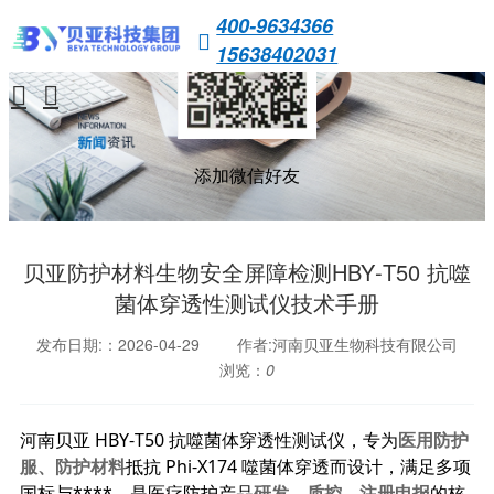
400-9634366

15638402031


添加微信好友
贝亚防护材料生物安全屏障检测HBY‑T50 抗噬
菌体穿透性测试仪技术手册
发布日期:：2026-04-29
作者:河南贝亚生物科技有限公司
浏览：
0
河南贝亚 HBY‑T50 抗噬菌体穿透性测试仪，专为
医用防护
服、防护材料
抵抗 Phi‑X174 噬菌体穿透而设计，满足多项
国标与****，是医疗防护产品
研发、质控、注册申报
的核