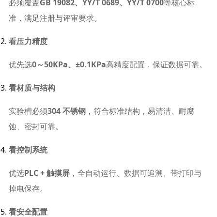
必须覆盖
GB 19082、YY/T 0689、YY/T 0700
等核心标
准，满足注册与评审要求。
看压力精度
优先选
0～50KPa、±0.1KPa
高精度配置，保证数据可靠。
看材质与结构
实验槽必须
304 不锈钢
，符合标准结构，易清洁、耐腐
蚀、密封可靠。
看控制系统
优选
PLC + 触摸屏
，全自动运行、数据可追溯、带打印与
掉电保存。
看安全配置