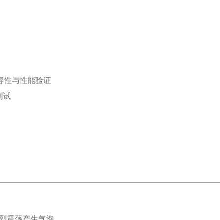
容性与性能验证
测试
免剧烈震荡产生气泡。