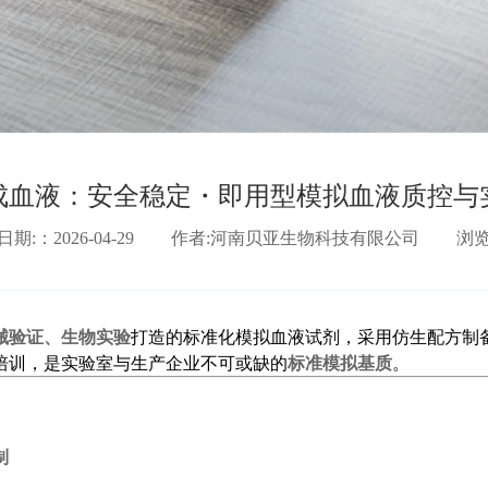
成血液：安全稳定・即用型模拟血液质控与
期:：2026-04-29
作者:河南贝亚生物科技有限公司
浏
械验证、生物实验
打造的标准化模拟血液试剂，采用仿生配方制
培训，是实验室与生产企业不可或缺的
标准模拟基质
。
制