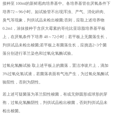
接种至 100ml的新鲜庖肉培养基中。各培养基管在厌氧条件下
培养72～96小时。如试验管不出现浑浊、产气、消化碎肉、
臭气等现象，判供试品未检出梭菌;否则，应取上述培养物
0.2m1，涂抹接种于含庆大霉素的哥伦比亚琼脂培养基平板
上，在厌氧条件下培养 48～72小时
；若平板上无菌落生长，
判供试品未检出梭菌
;若平板上有菌落生长，应挑选2~3个菌
落分别进行革兰染色和过氧化氢酶试验。
过氧化氢酶试验 取上述平板上的菌落，置洁净玻片上，滴加
3%过氧化氢试液，若菌落表面有气泡产生，为过氧化氢酶试
验阳性，否则为阴性。
若上述可疑菌落为革兰阳性梭菌，有或无卵圆形或球形的芽
孢，过氧化氢酶阴性，判供试品检出梭菌，否则判供试品未
检出梭菌。