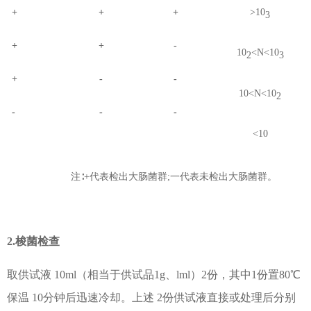
+
+
+
>10
3
+
+
-
10
<N<10
2
3
+
-
-
10<N<10
2
-
-
-
<10
注
∶+代表检出大肠菌群;一代表未检出大肠菌群。
2.梭菌检查
取供试液 10ml（相
当于供试品1g、lml）2份，其中1份置80℃
保温 10分钟后迅速冷却。上述 2份供试液直接或处理后分别