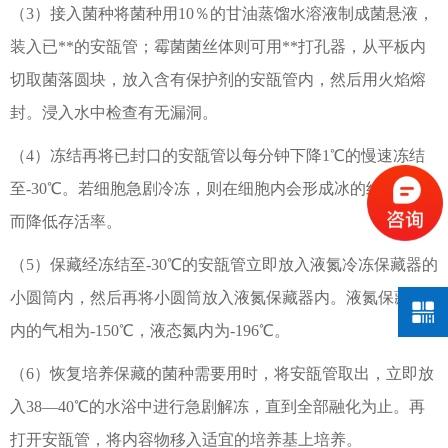
（3）接入菌种将菌种用10％的甘油蒸馏水溶液制成菌悬液，
装入已**的安瓿管；霉菌菌丝体则可用**打孔器，从平板内
切取菌落圆块，放入含有保护剂的安瓿管内，然后用火焰熔
封。浸入水中检查有无漏洞。
（4）冻结再将已封口的安瓿管以每分钟下降1℃的慢速冻结
至-30℃。若细胞急剧冷冻，则在细胞内会形成冰的结晶，因
而降低存活率。
（5）保藏经冻结至-30℃的安瓿管立即放入液氮冷冻保藏器的
小圆筒内，然后再将小圆筒放入液氮保藏器内。液氮保藏器
内的气相为-150℃，液态氮内为-196℃。
（6）恢复培养保藏的菌种需要用时，将安瓿管取出，立即放
入38—40℃的水浴中进行急剧解冻，直到全部融化为止。再
打开安瓿管，将内容物移入适宜的培养基上培养。