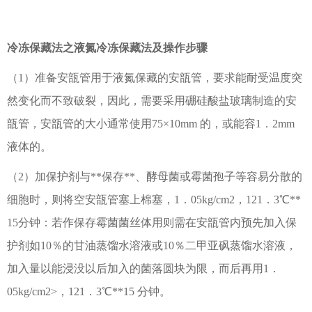
冷冻保藏法之
液氮冷冻保藏法及操作步骤
（1）准备安瓿管用于液氮保藏的安瓿管，要求能耐受温度突
然变化而不致破裂，因此，需要采用硼硅酸盐玻璃制造的安
瓿管，安瓿管的大小通常使用75×10mm 的，或能容1．2mm
液体的。
（2）加保护剂与**保存**、酵母菌或霉菌孢子等容易分散的
细胞时，则将空安瓿管塞上棉塞，1．05kg/cm2，121．3℃**
15分钟：若作保存霉菌菌丝体用则需在安瓿管内预先加入保
护剂如10％的甘油蒸馏水溶液或10％二甲亚砜蒸馏水溶液，
加入量以能浸没以后加入的菌落圆块为限，而后再用1．
05kg/cm2>，121．3℃**15 分钟。