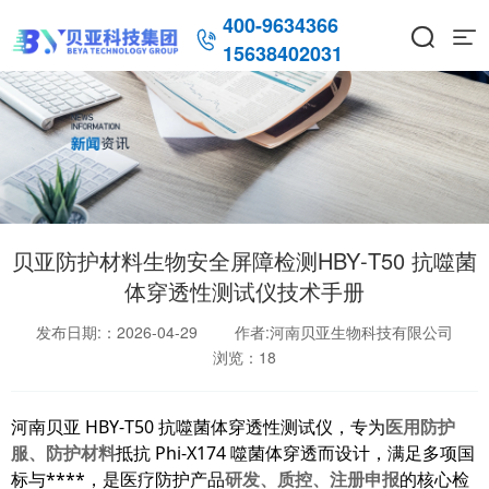
400-9634366



15638402031
贝亚防护材料生物安全屏障检测HBY‑T50 抗噬菌
体穿透性测试仪技术手册
发布日期:：2026-04-29
作者:河南贝亚生物科技有限公司
浏览：
18
河南贝亚 HBY‑T50 抗噬菌体穿透性测试仪，专为
医用防护
服、防护材料
抵抗 Phi‑X174 噬菌体穿透而设计，满足多项国
标与****，是医疗防护产品
研发、质控、注册申报
的核心检