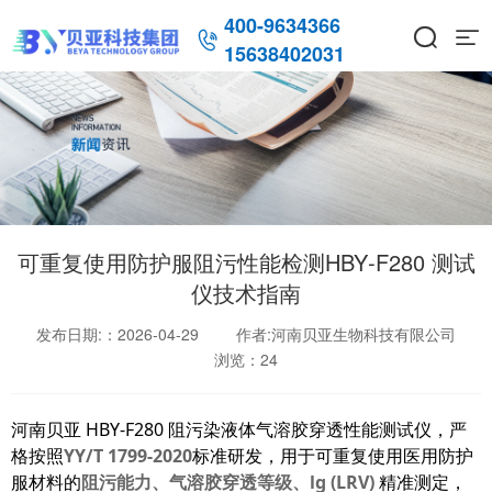
400-9634366



15638402031
可重复使用防护服阻污性能检测HBY‑F280 测试
仪技术指南
发布日期:：2026-04-29
作者:河南贝亚生物科技有限公司
浏览：
24
河南贝亚 HBY‑F280 阻污染液体气溶胶穿透性能测试仪，严
格按照
YY/T 1799‑2020
标准研发，用于可重复使用医用防护
服材料的
阻污能力、气溶胶穿透等级、lg (LRV)
精准测定，