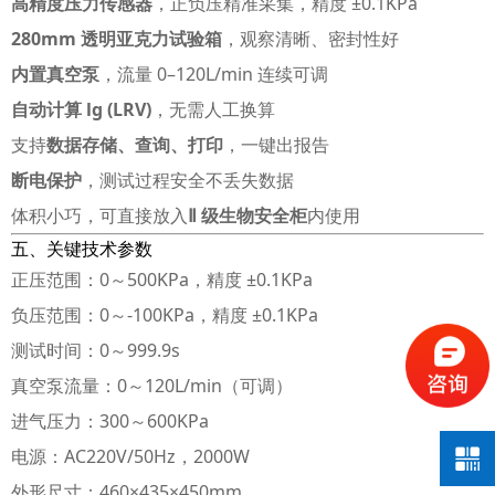
高精度压力传感器
，正负压精准采集，精度 ±0.1KPa
280mm 透明亚克力试验箱
，观察清晰、密封性好
内置真空泵
，流量 0–120L/min 连续可调
自动计算 lg (LRV)
，无需人工换算
支持
数据存储、查询、打印
，一键出报告
断电保护
，测试过程安全不丢失数据
体积小巧，可直接放入
Ⅱ 级生物安全柜
内使用
五、关键技术参数
正压范围：0～500KPa，精度 ±0.1KPa
负压范围：0～-100KPa，精度 ±0.1KPa
测试时间：0～999.9s
真空泵流量：0～120L/min（可调）
进气压力：300～600KPa
电源：AC220V/50Hz，2000W
外形尺寸：460×435×450mm